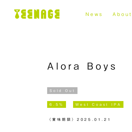
News
Abou
Alora Boys
Sold Out
6.5%
West Coast IPA
〈賞味期限〉
2025.01.21