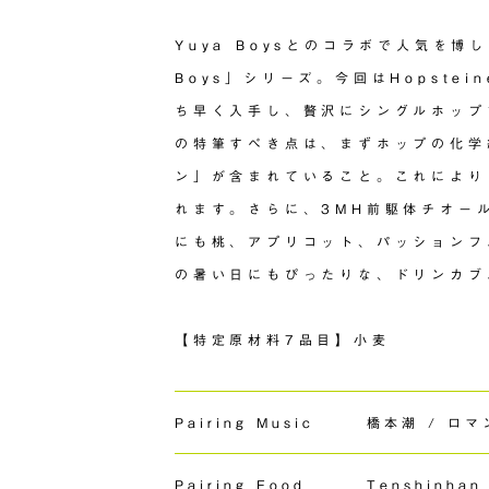
Yuya Boysとのコラボで人気を博した
Boys」シリーズ。今回はHopstei
ち早く入手し、贅沢にシングルホップで使用
の特筆すべき点は、まずホップの化学
ン」が含まれていること。これにより
れます。さらに、3MH前駆体チオール
にも桃、アプリコット、パッションフ
の暑い日にもぴったりな、ドリンカブ
【特定原材料7品目】小麦
Pairing Music
橋本潮 / ロマ
Pairing Food
Tenshinhan