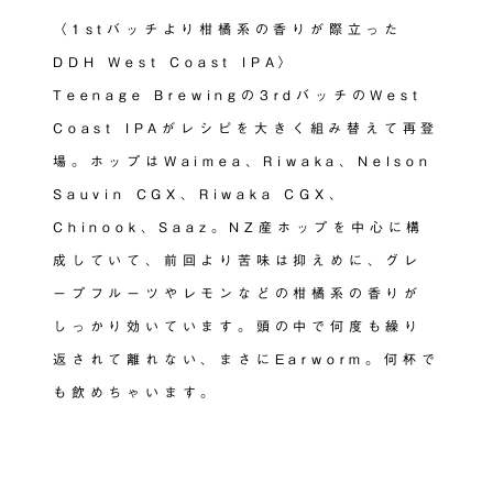
〈1stバッチより柑橘系の香りが際立った
DDH West Coast IPA〉
Teenage Brewingの3rdバッチのWest
Coast IPAがレシピを大きく組み替えて再登
場。ホップはWaimea、Riwaka、Nelson
Sauvin CGX、Riwaka CGX、
Chinook、Saaz。NZ産ホップを中心に構
成していて、前回より苦味は抑えめに、グレ
ープフルーツやレモンなどの柑橘系の香りが
しっかり効いています。頭の中で何度も繰り
返されて離れない、まさにEarworm。何杯で
も飲めちゃいます。