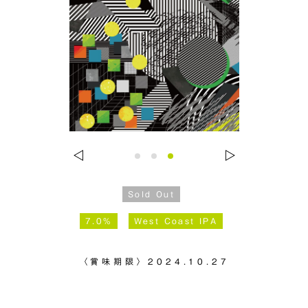
Sold Out
7.0%
West Coast IPA
〈賞味期限〉
2024.10.27