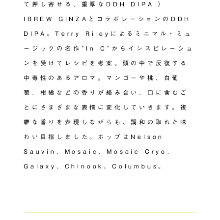
て押し寄せる、重厚なDDH DIPA 〉
IBREW GINZAとコラボレーションのDDH
DIPA。Terry Rileyによるミニマル・ミュ
ージックの名作"In C"からインスピレーショ
ンを受けてレシピを考案。頭の中で反復する
中毒性のあるアロマ。マンゴーや桃、白葡
萄、柑橘などの香りが絡み合い、口に含むご
とにさまざまな表情に変化していきます。複
雑な香りを表現しながらも、調和の取れた味
わい目指しました。ホップはNelson
Sauvin、Mosaic、Mosaic Cryo、
Galaxy、Chinook、Columbus。