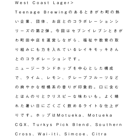
West Coast Lager>
Teenage Brewingのあるときがわ町の熱
い企業、団体、お店とのコラボレーションシ
リーズの第2弾。今回はセブンイレブンときが
わ町田中店を運営しながら、福祉や教育の取
り組みにも力を入れているレイキモッキさん
とのコラボレーションです。
ニュージーランドホップを中心とした構成
で、ライム、レモン、グレープフルーツなど
の爽やかな柑橘系の香りが印象的。口に含む
とほんのりとクリスピーな味わいも。よく晴
れた暑い日にごくごく飲めるライトな仕上が
りです。ホップはMotueka、Motueka
CGX、Turkys Pick Blend、Southern
Cross、Wai-iti、Simcoe、Citra