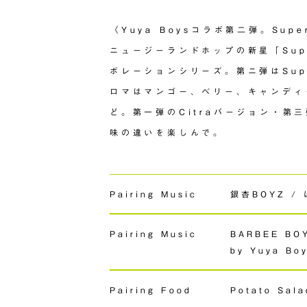
〈Yuya Boysコラボ第二弾。Supe
ニュージーランドホップの新星「Supe
ボレーションシリーズ。第ニ弾はSuper
ロマはマンゴー、ベリー、キャンディ
ど。第一弾のCitraバージョン・第三
味の違いを楽しんで。
Pairing Music
銀杏BOYZ / ぽ
Pairing Music
BARBEE BO
by Yuya Bo
Pairing Food
Potato Sala