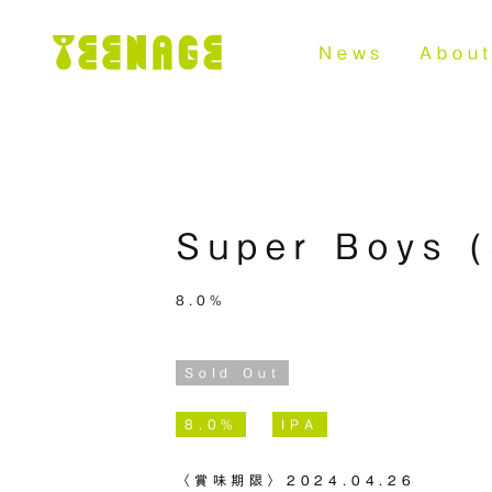
News
Abou
Super Boys (
8.0%
Sold Out
8.0%
IPA
〈賞味期限〉
2024.04.26