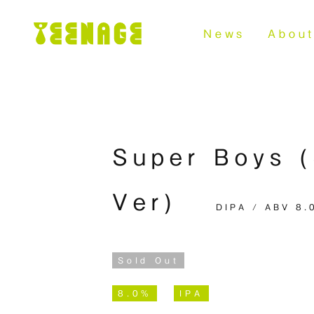
News
Abou
Super Boys 
Ver)
DIPA / ABV 8.
Sold Out
8.0%
IPA