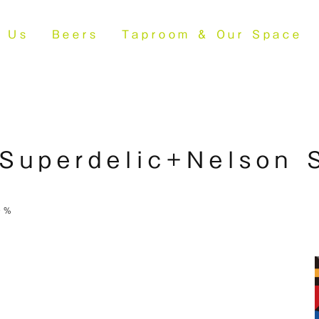
t Us
Beers
Taproom &
Our Space
(Superdelic+Nelson 
0%