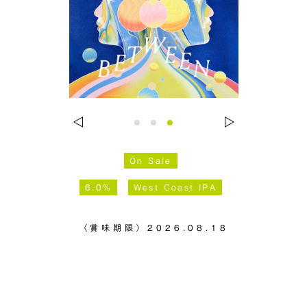
On Sale
6.0%
West Coast IPA
〈賞味期限〉
2026.08.18