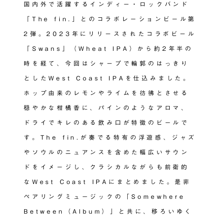
国内外で活躍するインディー・ロックバンド
「The fin.」とのコラボレーションビール第
2弾。2023年にリリースされたコラボビール
「Swans」（Wheat IPA）から約2年半の
時を経て、今回はシャープで輪郭のはっきり
としたWest Coast IPAを仕込みました。
ホップ由来のレモンやライムを彷彿とさせる
穏やかな柑橘香に、パインのようなアロマ、
ドライでキレのある飲み口が特徴のビールで
す。The fin.が奏でる特有の浮遊感、ジャズ
やソウルのニュアンスを含めた幅広いサウン
ドをイメージし、クラシカルながらも前衛的
なWest Coast IPAにまとめました。是非
ペアリングミュージックの「Somewhere
Between（Album）」と共に、移ろいゆく