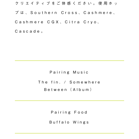
クリエイティブをご体感ください。使用ホッ
プは、Southern Cross、Cashmere、
Cashmere CGX、Citra Cryo、
Cascade。
Pairing Music
The fin. / Somewhere
Between（Album）
Pairing Food
Buffalo Wings