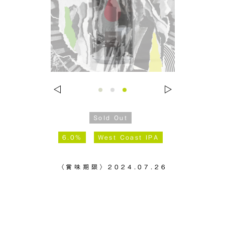
Sold Out
6.0%
West Coast IPA
〈賞味期限〉
2024.07.26