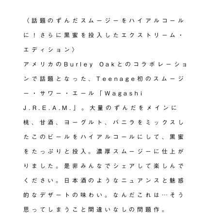
〈話題のずんだスムージーをハイアルコール
に！さらに黒蜜を投入したエクストリーム・
エディション〉
アメリカのBurley Oakとのコラボレーショ
ンで話題となった、Teenage初のスムージ
ー・サワー・エール「Wagashi
J.R.E.A.M.」。大量のずんだをメインに
桃、甘酒、ヨーグルト、バニラをミックスし
たこのビールをハイアルコールにして、黒蜜
をたっぷりと投入。濃厚スムージーに仕上が
りました。是非みんなでシェアして楽しんで
ください。日本酒のようなニュアンスと魅惑
的なデザートの味わい。なんだこれは…そう
思ってしまうこと間違いなしの問題作。