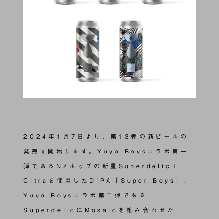
2024年1月7日より、第13弾の新ビールの
発売を開始します。Yuya Boysコラボ第一
弾であるNZホップの新星Superdelic＋
Citraを使用したDIPA「Super Boys」、
Yuya Boysコラボ第二弾である
SuperdelicにMosaicを組み合わせた