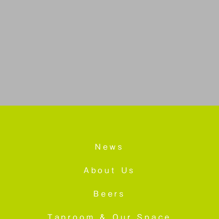
News
About Us
Beers
Taproom &
Our Space